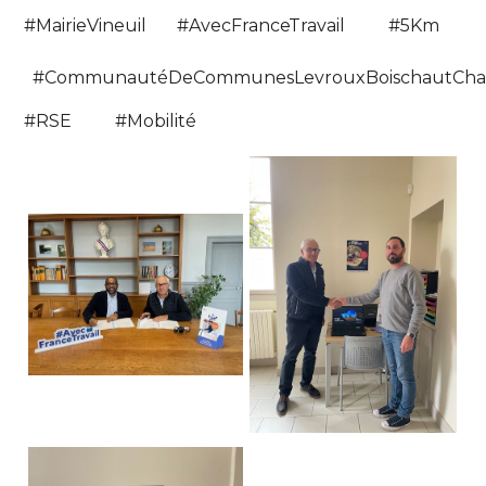
#MairieVineuil
#AvecFranceTravail
#5Km
#CommunautéDeCommunesLevrouxBoischautCh
#RSE
#Mobilité