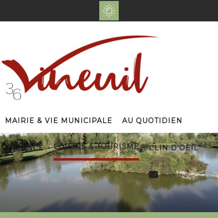
Mairie & Vie Municipale
Au Quotidien
Loisirs & Tourisme
Enfance
Clin d'Oeil