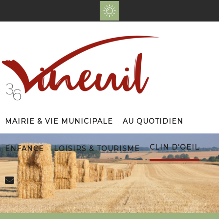
Mairie & Vie Municipale
Au Quotidien
Clin d'Oeil
Enfance
Loisirs & Tourisme