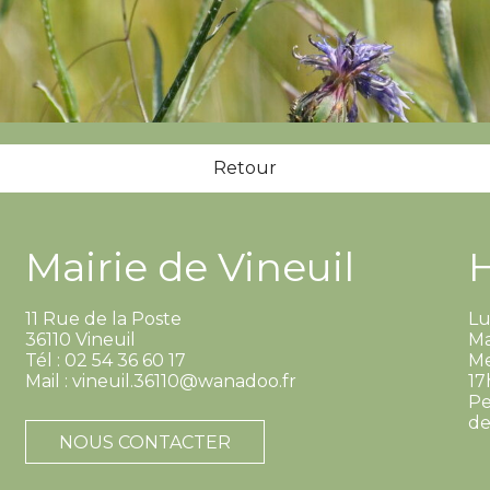
Retour
Mairie de Vineuil
11 Rue de la Poste
Lu
36110 Vineuil
Ma
Tél : 02 54 36 60 17
Me
Mail : vineuil.36110@wanadoo.fr
17
Pe
de
NOUS CONTACTER